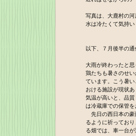
写真は、大鹿村の河
水は冷たくて気持い
以下、７月後半の通
大雨が終わったと思
鶏たちも暑さのせい
ています。こう暑い
おける施設が現状あ
気温が高いと、品質
は冷蔵庫での保管を
　先日の西日本の豪
るように祈っており
る畑では、車一台が