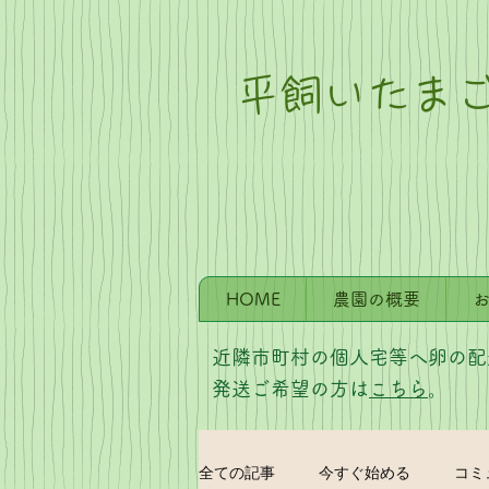
平飼いたま
HOME
農園の概要
近隣市町村の個人宅等へ卵の配
​発送ご希望の方は
こちら
。
全ての記事
今すぐ始める
コミ