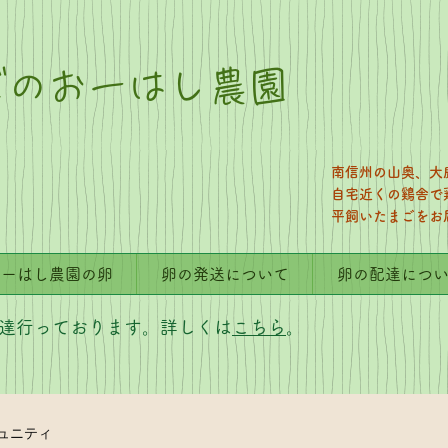
ごのおーはし農園
南信州の山奥、大
自宅近くの鷄舎で
​平飼いたまごを
おーはし農園の卵
卵の発送について
卵の配達につ
達行っております。詳しくは
こちら
。
ュニティ