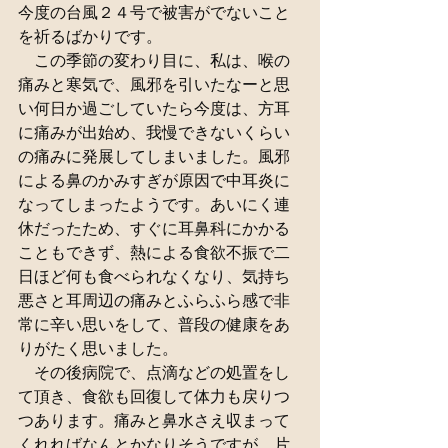
今度の台風２４号で被害がでないこと
を祈るばかりです。
　この季節の変わり目に、私は、喉の
痛みと寒気で、風邪を引いたなーと思
い何日か過ごしていたら今度は、方耳
に痛みが出始め、我慢できないくらい
の痛みに発展してしまいました。風邪
による鼻のかみすぎが原因で中耳炎に
なってしまったようです。あいにく連
休だったため、すぐに耳鼻科にかかる
こともできず、熱による食欲不振で二
日ほど何も食べられなくなり、気持ち
悪さと耳周辺の痛みとふらふら感で非
常に辛い思いをして、普段の健康をあ
りがたく思いました。
　その後病院で、点滴などの処置をし
て頂き、食欲も回復して体力も戻りつ
つあります。痛みと鼻水さえ収まって
くれればなんとかなりそうですが、片