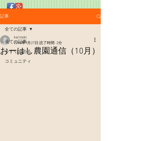
記事
全ての記事
karinoki
全ての記事
2018年9月27日
読了時間: 2分
おーはし農園通信（10月）
今すぐ始める
コミュニティ