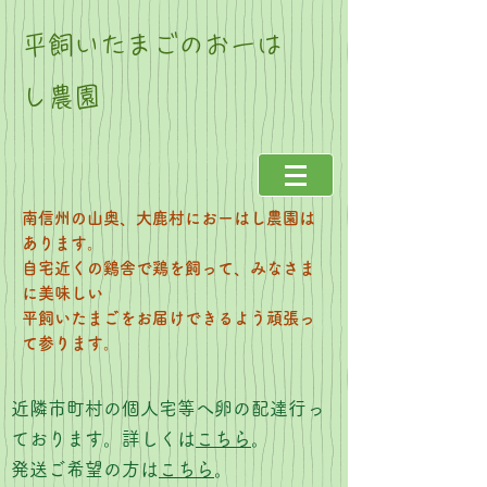
平飼いたまごのおーは
し農園
南信州の山奥、大鹿村におーはし農園は
あります。
自宅近くの鷄舎で鶏を飼って、みなさま
に美味しい
​平飼いたまごをお届けできるよう頑張っ
て参ります。
近隣市町村の個人宅等へ卵の配達行っ
ております。詳しくは
こちら
。
​発送ご希望の方は
こちら
。